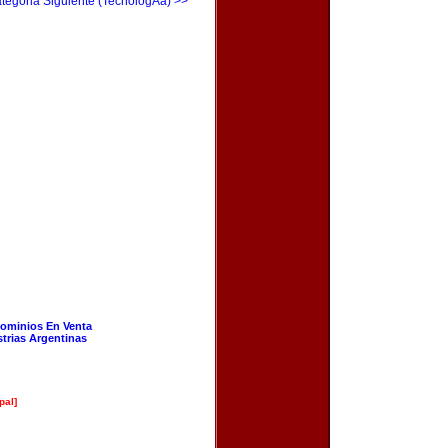
tegoria Siguiente (TecnologÃ­a) >>
ominios En Venta
strias Argentinas
pal]