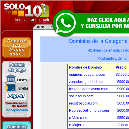
Dominios de la Categoría
42 dominios en esta categ
Mostrando 1 de 42
Nombre de Dominio
Precio
opinionciudadana.com
$2,900.
zonadeseguridad.com
$990.0
fiestadelaprimavera.com
$980.0
sociosclub.com
$660.0
registrosocial.com
$650.0
RegistroDeNombres.com
$600.0
e-Voto.com
$550.0
e-Mujer.com
Ofertar