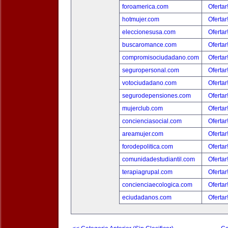
foroamerica.com
Ofertar
hotmujer.com
Ofertar
eleccionesusa.com
Ofertar
buscaromance.com
Ofertar
compromisociudadano.com
Ofertar
seguropersonal.com
Ofertar
votociudadano.com
Ofertar
segurodepensiones.com
Ofertar
mujerclub.com
Ofertar
concienciasocial.com
Ofertar
areamujer.com
Ofertar
forodepolitica.com
Ofertar
comunidadestudiantil.com
Ofertar
terapiagrupal.com
Ofertar
concienciaecologica.com
Ofertar
eciudadanos.com
Ofertar