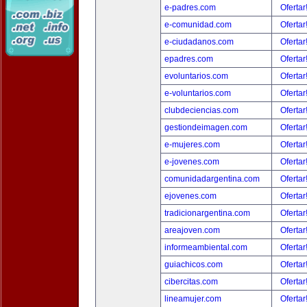
e-padres.com
Ofertar
e-comunidad.com
Ofertar
e-ciudadanos.com
Ofertar
epadres.com
Ofertar
evoluntarios.com
Ofertar
e-voluntarios.com
Ofertar
clubdeciencias.com
Ofertar
gestiondeimagen.com
Ofertar
e-mujeres.com
Ofertar
e-jovenes.com
Ofertar
comunidadargentina.com
Ofertar
ejovenes.com
Ofertar
tradicionargentina.com
Ofertar
areajoven.com
Ofertar
informeambiental.com
Ofertar
guiachicos.com
Ofertar
cibercitas.com
Ofertar
lineamujer.com
Ofertar