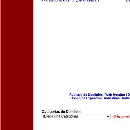
<< Categoria Anterior (Sin Clasificar)
Ca
Registro de Dominios
|
Web Hosting
|
D
Dominios Expirados
|
Industrias
|
Indu
Categorías de Dominio:
[Pág. princi