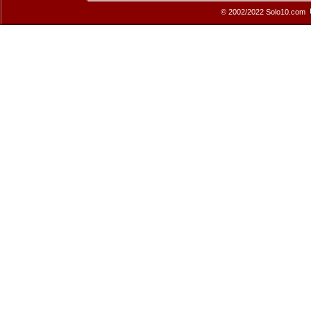
© 2002/2022 Solo10.com