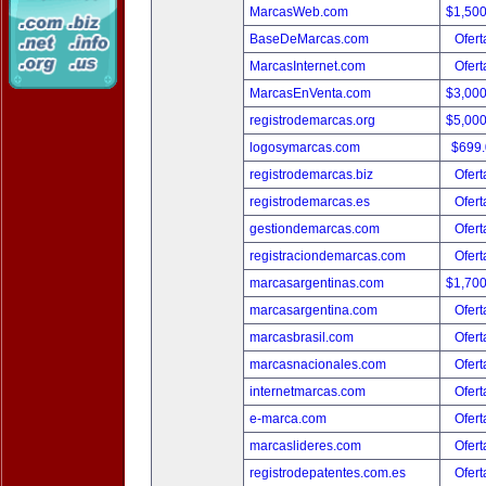
MarcasWeb.com
$1,50
BaseDeMarcas.com
Ofert
MarcasInternet.com
Ofert
MarcasEnVenta.com
$3,00
registrodemarcas.org
$5,00
logosymarcas.com
$699
registrodemarcas.biz
Ofert
registrodemarcas.es
Ofert
gestiondemarcas.com
Ofert
registraciondemarcas.com
Ofert
marcasargentinas.com
$1,70
marcasargentina.com
Ofert
marcasbrasil.com
Ofert
marcasnacionales.com
Ofert
internetmarcas.com
Ofert
e-marca.com
Ofert
marcaslideres.com
Ofert
registrodepatentes.com.es
Ofert