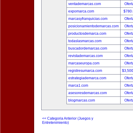
ventademarcas.com
Ofert
expomarca.com
$780
marcasyfranquicias.com
Ofert
posicionamientodemarcas.com
Ofert
productosdemarca.com
Ofert
todaslasmarcas.com
Ofert
buscadordemarcas.com
Ofert
revistademarcas.com
Ofert
marcaseuropa.com
Ofert
registresumarca.com
$3,50
estrategiademarca.com
Ofert
marca1.com
Ofert
asesoresdemarcas.com
Ofert
blogmarcas.com
Ofert
<< Categoria Anterior (Juegos y
Entretenimiento)