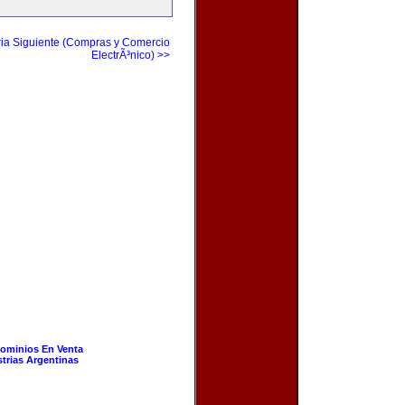
ia Siguiente (Compras y Comercio
ElectrÃ³nico) >>
ominios En Venta
strias Argentinas