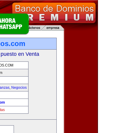
ios.com
 puesto en Venta
OS.COM
om
nanzas
,
Negocios
com
tas