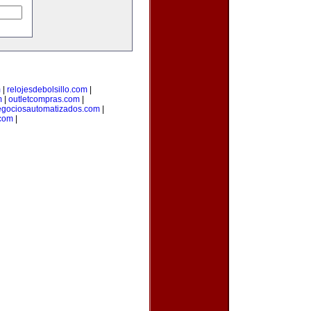
m
|
relojesdebolsillo.com
|
m
|
outletcompras.com
|
gociosautomatizados.com
|
com
|