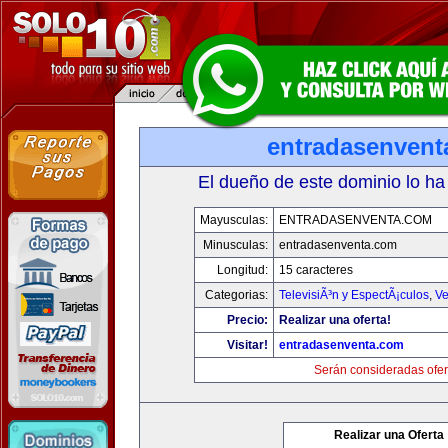
entradasenvent
El dueño de este dominio lo ha
Mayusculas:
ENTRADASENVENTA.COM
Minusculas:
entradasenventa.com
Longitud:
15 caracteres
Categorias:
TelevisiÃ³n y EspectÃ¡culos
,
Ve
Precio:
Realizar una oferta!
Visitar!
entradasenventa.com
Serán consideradas ofer
Realizar una Oferta