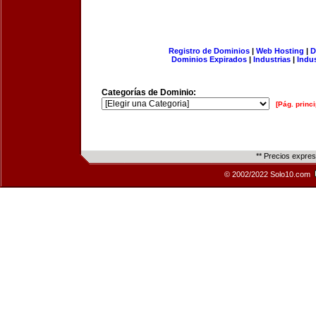
Registro de Dominios
|
Web Hosting
|
D
Dominios Expirados
|
Industrias
|
Indu
Categorías de Dominio:
[Pág. princi
** Precios expre
© 2002/2022 Solo10.com