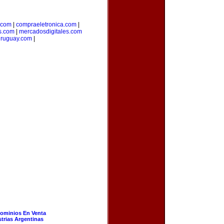
.com
|
compraeletronica.com
|
s.com
|
mercadosdigitales.com
uruguay.com
|
ominios En Venta
strias Argentinas