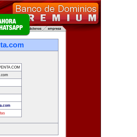
nta.com
VENTA.COM
a.com
ta.com
tas