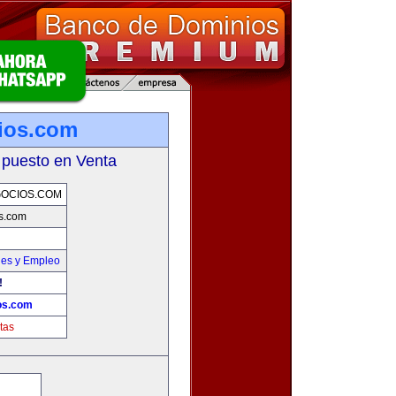
ios.com
 puesto en Venta
OCIOS.COM
s.com
nes y Empleo
!
os.com
tas