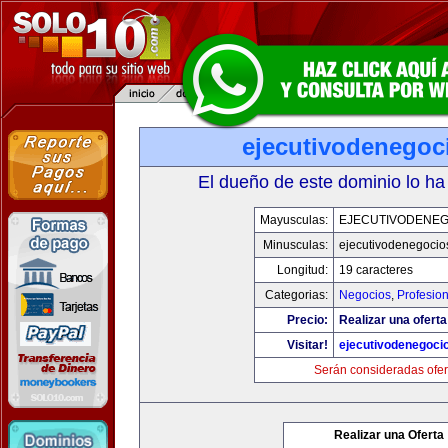
ejecutivodenegoc
El dueño de este dominio lo ha
Mayusculas:
EJECUTIVODENEG
Minusculas:
ejecutivodenegocio
Longitud:
19 caracteres
Categorias:
Negocios
,
Profesio
Precio:
Realizar una oferta
Visitar!
ejecutivodenegoci
Serán consideradas ofer
Realizar una Oferta