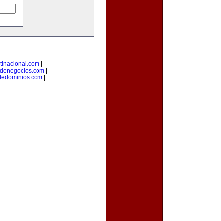
tinacional.com
|
odenegocios.com
|
odedominios.com
|