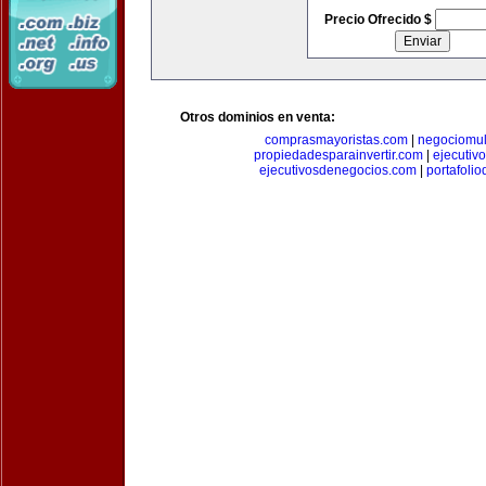
Precio Ofrecido $
Otros dominios en venta:
comprasmayoristas.com
|
negociomul
propiedadesparainvertir.com
|
ejecutiv
ejecutivosdenegocios.com
|
portafoli