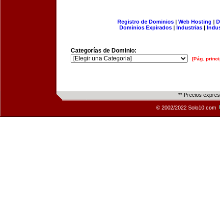
Registro de Dominios
|
Web Hosting
|
D
Dominios Expirados
|
Industrias
|
Indu
Categorías de Dominio:
[Pág. princi
** Precios expre
© 2002/2022 Solo10.com