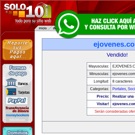
ejovenes.c
Vendido!
Mayusculas:
EJOVENES.
Minusculas:
ejovenes.co
Longitud:
8 caracteres
Categorias:
Portales
,
Soc
Precio:
Realizar una 
Visitar!
ejovenes.co
Serán consideradas ofer