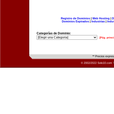
Registro de Dominios
|
Web Hosting
|
D
Dominios Expirados
|
Industrias
|
Indu
Categorías de Dominio:
[Pág. princi
** Precios expre
© 2002/2022 Solo10.com