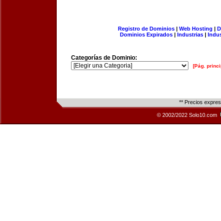
Registro de Dominios
|
Web Hosting
|
D
Dominios Expirados
|
Industrias
|
Indu
Categorías de Dominio:
[Pág. princi
** Precios expre
© 2002/2022 Solo10.com