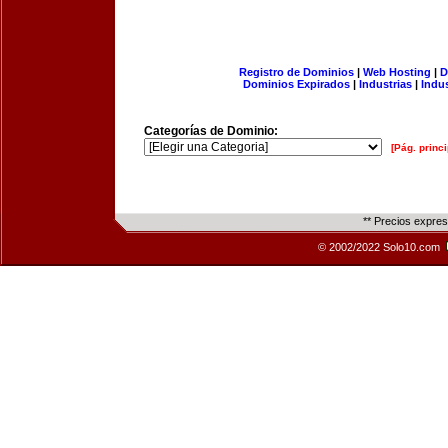
Registro de Dominios
|
Web Hosting
|
D
Dominios Expirados
|
Industrias
|
Indu
Categorías de Dominio:
[Pág. princi
** Precios expre
© 2002/2022 Solo10.com