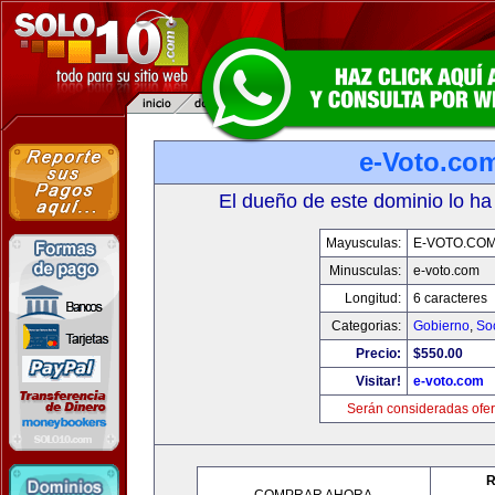
e-Voto.co
El dueño de este dominio lo ha
Mayusculas:
E-VOTO.CO
Minusculas:
e-voto.com
Longitud:
6 caracteres
Categorias:
Gobierno
,
So
Precio:
$550.00
Visitar!
e-voto.com
Serán consideradas ofer
R