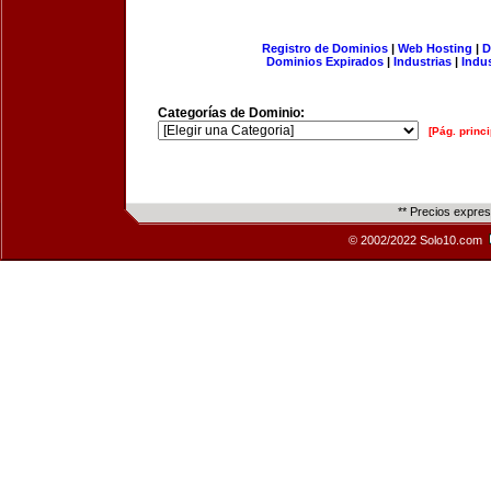
Registro de Dominios
|
Web Hosting
|
D
Dominios Expirados
|
Industrias
|
Indu
Categorías de Dominio:
[Pág. princi
** Precios expre
© 2002/2022 Solo10.com