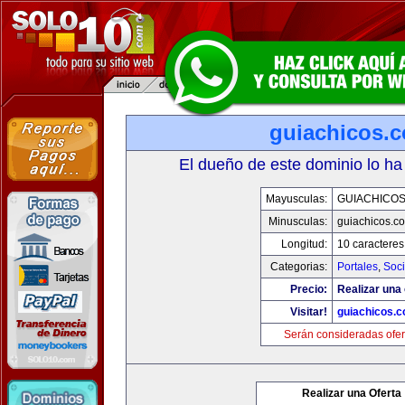
guiachicos.
El dueño de este dominio lo ha
Mayusculas:
GUIACHICO
Minusculas:
guiachicos.c
Longitud:
10 caracteres
Categorias:
Portales
,
Soc
Precio:
Realizar una 
Visitar!
guiachicos.
Serán consideradas ofer
Realizar una Oferta