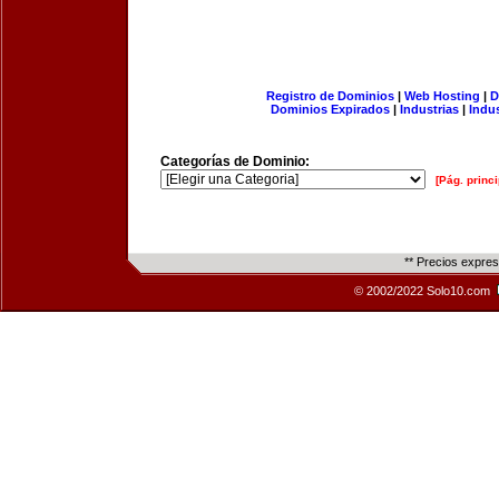
Registro de Dominios
|
Web Hosting
|
D
Dominios Expirados
|
Industrias
|
Indu
Categorías de Dominio:
[Pág. princi
** Precios expre
© 2002/2022 Solo10.com