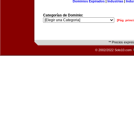
Dominios Expirados
|
Industrias
|
Indu
Categorías de Dominio:
[Pág. princi
** Precios expre
© 2002/2022 Solo10.com