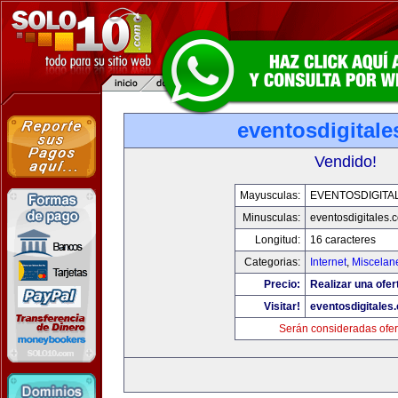
eventosdigital
Vendido!
Mayusculas:
EVENTOSDIGITA
Minusculas:
eventosdigitales.
Longitud:
16 caracteres
Categorias:
Internet
,
Miscelane
Precio:
Realizar una ofer
Visitar!
eventosdigitales
Serán consideradas ofer