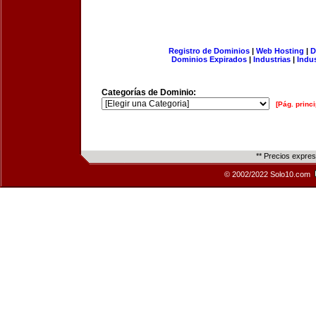
Registro de Dominios
|
Web Hosting
|
D
Dominios Expirados
|
Industrias
|
Indu
Categorías de Dominio:
[Pág. princi
** Precios expre
© 2002/2022 Solo10.com