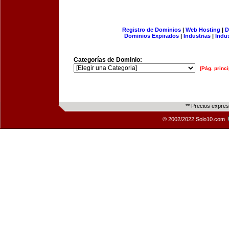
Registro de Dominios
|
Web Hosting
|
D
Dominios Expirados
|
Industrias
|
Indu
Categorías de Dominio:
[Pág. princi
** Precios expre
© 2002/2022 Solo10.com