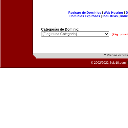
Registro de Dominios
|
Web Hosting
|
D
Dominios Expirados
|
Industrias
|
Indu
Categorías de Dominio:
[Pág. princi
** Precios expre
© 2002/2022 Solo10.com