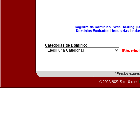
Registro de Dominios
|
Web Hosting
|
D
Dominios Expirados
|
Industrias
|
Indu
Categorías de Dominio:
[Pág. princi
** Precios expre
© 2002/2022 Solo10.com