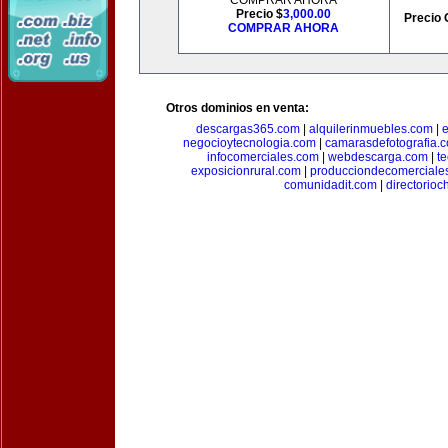
COMPRAR AHORA
Precio $
3,000.00
Precio 
COMPRAR AHORA
Otros dominios en venta:
descargas365.com
|
alquilerinmuebles.com
|
e
negocioytecnologia.com
|
camarasdefotografia.
infocomerciales.com
|
webdescarga.com
|
t
exposicionrural.com
|
producciondecomerciale
comunidadit.com
|
directorioc