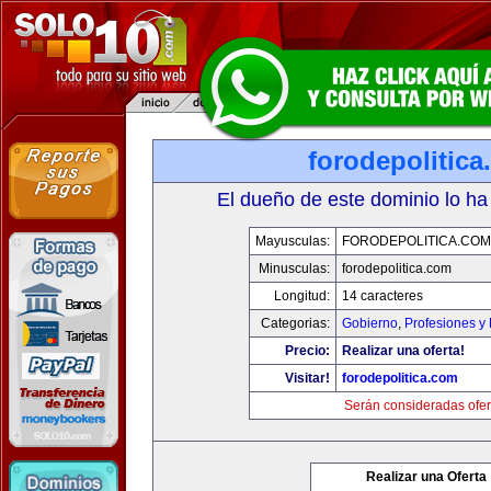
forodepolitic
El dueño de este dominio lo ha
Mayusculas:
FORODEPOLITICA.COM
Minusculas:
forodepolitica.com
Longitud:
14 caracteres
Categorias:
Gobierno
,
Profesiones y
Precio:
Realizar una oferta!
Visitar!
forodepolitica.com
Serán consideradas ofer
Realizar una Oferta