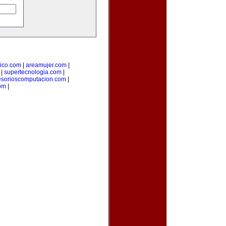
ico.com
|
areamujer.com
|
|
supertecnologia.com
|
esorioscomputacion.com
|
com
|