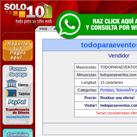
todoparaevento
Vendido!
Mayusculas:
TODOPARAEVENTO
Minusculas:
todoparaeventos.com
Longitud:
15 caracteres
Categorias:
Portales
,
TelevisiÃ³n 
Precio:
Realizar una oferta!
Visitar!
todoparaeventos.co
Serán consideradas ofer