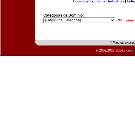
Dominios Expirados
|
Industrias
|
Indu
Categorías de Dominio:
[Pág. princi
** Precios expre
© 2002/2022 Solo10.com