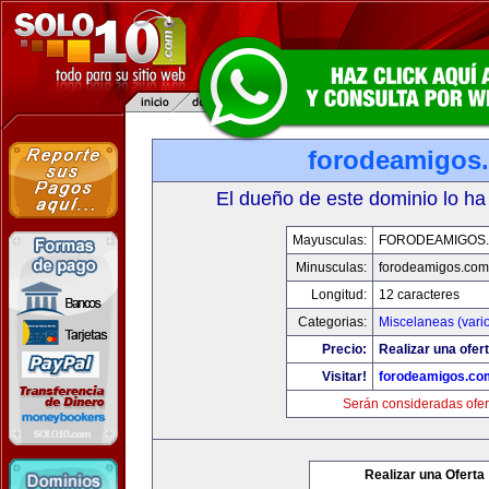
forodeamigos
El dueño de este dominio lo ha
Mayusculas:
FORODEAMIGOS
Minusculas:
forodeamigos.com
Longitud:
12 caracteres
Categorias:
Miscelaneas (vari
Precio:
Realizar una ofert
Visitar!
forodeamigos.co
Serán consideradas ofer
Realizar una Oferta