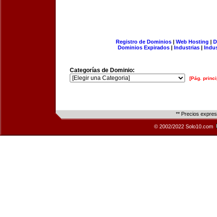
Registro de Dominios
|
Web Hosting
|
D
Dominios Expirados
|
Industrias
|
Indu
Categorías de Dominio:
[Pág. princi
** Precios expre
© 2002/2022 Solo10.com