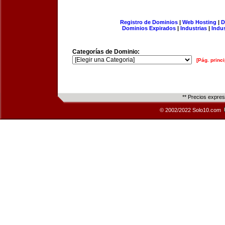
Registro de Dominios
|
Web Hosting
|
D
Dominios Expirados
|
Industrias
|
Indu
Categorías de Dominio:
[Pág. princi
** Precios expre
© 2002/2022 Solo10.com