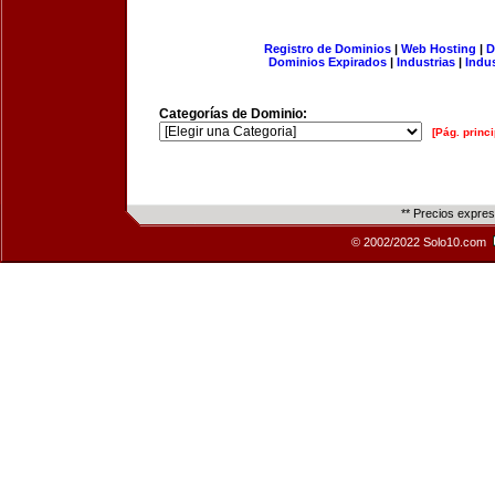
Registro de Dominios
|
Web Hosting
|
D
Dominios Expirados
|
Industrias
|
Indu
Categorías de Dominio:
[Pág. princi
** Precios expre
© 2002/2022 Solo10.com