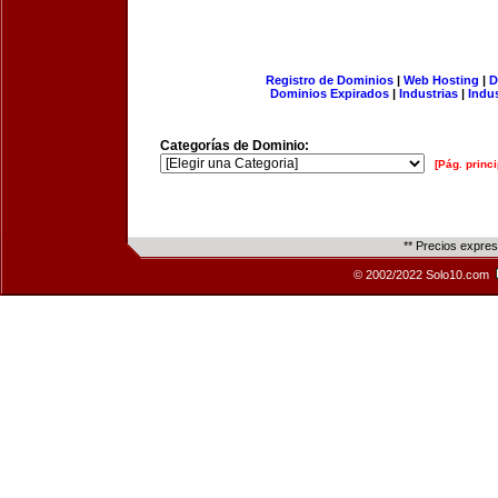
Registro de Dominios
|
Web Hosting
|
D
Dominios Expirados
|
Industrias
|
Indu
Categorías de Dominio:
[Pág. princi
** Precios expre
© 2002/2022 Solo10.com