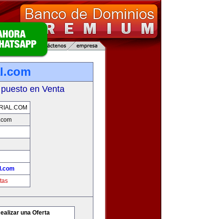
l.com
 puesto en Venta
RIAL.COM
.com
l.com
tas
ealizar una Oferta