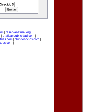
Ofrecido $
com
|
reservanatural.org
|
g
|
graficaypublicidad.com
|
trias.com
|
clubdesocios.com
|
ades.com
|