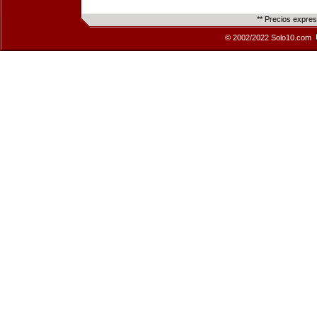
** Precios expre
© 2002/2022 Solo10.com