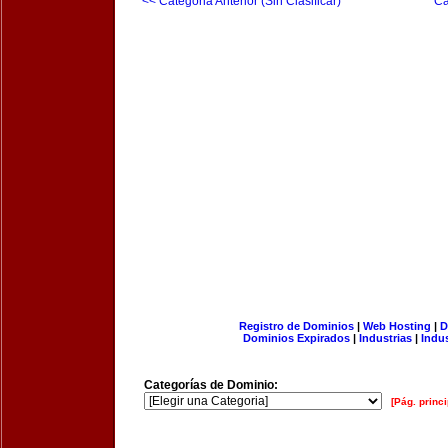
<< Categoria Anterior (Sin Clasificar)
Ca
Registro de Dominios
|
Web Hosting
|
D
Dominios Expirados
|
Industrias
|
Indu
Categorías de Dominio:
[Pág. princi